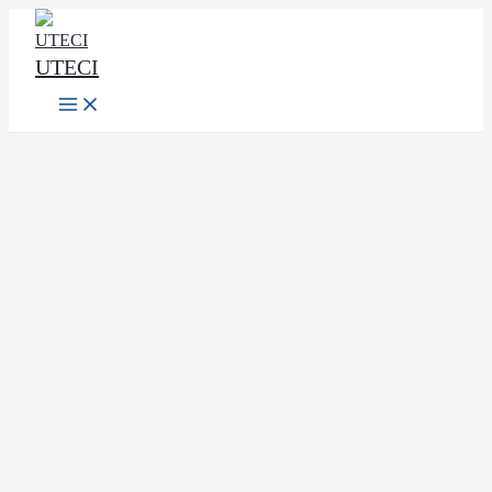
Ir
al
UTECI
contenido
Main
Menu