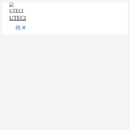
Ir
al
UTECI
contenido
Main
Menu